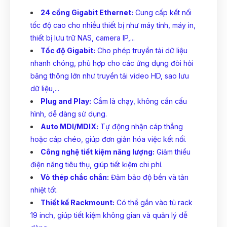
24 cổng Gigabit Ethernet:
Cung cấp kết nối
tốc độ cao cho nhiều thiết bị như máy tính, máy in,
thiết bị lưu trữ NAS, camera IP,...
Tốc độ Gigabit:
Cho phép truyền tải dữ liệu
nhanh chóng, phù hợp cho các ứng dụng đòi hỏi
băng thông lớn như truyền tải video HD, sao lưu
dữ liệu,...
Plug and Play:
Cắm là chạy, không cần cấu
hình, dễ dàng sử dụng.
Auto MDI/MDIX:
Tự động nhận cáp thẳng
hoặc cáp chéo, giúp đơn giản hóa việc kết nối.
Công nghệ tiết kiệm năng lượng:
Giảm thiểu
điện năng tiêu thụ, giúp tiết kiệm chi phí.
Vỏ thép chắc chắn:
Đảm bảo độ bền và tản
nhiệt tốt.
Thiết kế Rackmount:
Có thể gắn vào tủ rack
19 inch, giúp tiết kiệm không gian và quản lý dễ