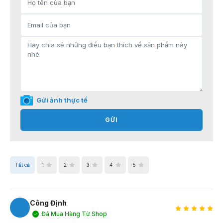
Gửi ảnh thực tế
GỬI
Tất cả
1
2
3
4
5
Công Định
Đã Mua Hàng Từ Shop