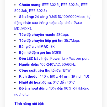
Chuẩn mạng:
IEEE 802.3i, IEEE 802.3u, IEEE
802.3ab, IEEE 802.3x
Số cổng:
24 cổng RJ45 10/100/1000Mbps, tự
động nhận cáp thẳng hoặc cáp chéo (Auto
MDI/MDIX).
Tốc độ chuyển mạch:
48Gbps
Tốc độ chuyển tiếp gói tin:
35.7Mpps
Bảng địa chỉ MAC:
8K
Bộ nhớ đệm gói tin:
512KB
Đèn LED báo hiệu:
Power, Link/Act per port
Nguồn điện:
100-240VAC, 50/60Hz
Công suất tiêu thụ tối đa:
13.1W
Kích thước:
440 x 180 x 44 mm (19 inch, 1U)
Nhiệt độ hoạt động:
0°C đến 40°C
Độ ẩm hoạt động:
10% đến 90% RH (không
ngưng tụ)
Tính năng nổi bật: