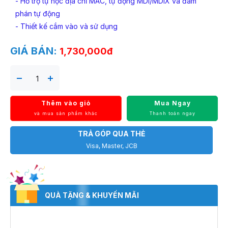
- Hỗ trợ tự học địa chỉ MAC, tự động MDI/MDIX và đàm
phán tự động
- Thiết kế cắm vào và sử dụng
GIÁ BÁN:
1,730,000đ
Thêm vào giỏ
Mua Ngay
và mua sản phẩm khác
Thanh toán ngay
TRẢ GÓP QUA THẺ
Visa, Master, JCB
QUÀ TẶNG & KHUYẾN MÃI