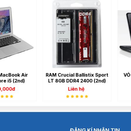
ook Air
RAM Crucial Ballistix Sport
VỎ LAP
 (2nd)
LT 8GB DDR4 2400 (2nd)
0đ
Liên hệ
2
ĐĂNG KÍ NHẬN TIN