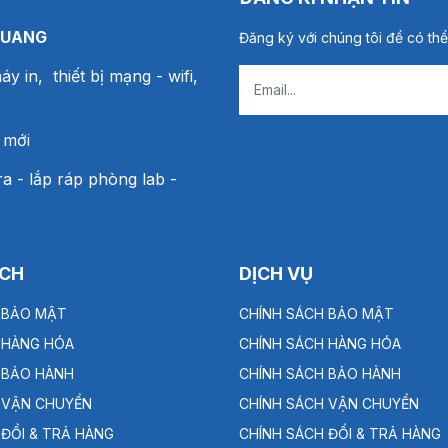
QUANG
Đăng ký với chúng tôi để có thể
áy in, thiết bị mạng
- wifi,
 mới
a - lắp ráp phòng lab -
ÁCH
DỊCH VỤ
 BẢO MẬT
CHÍNH SÁCH BẢO MẬT
 HÀNG HÓA
CHÍNH SÁCH HÀNG HÓA
 BẢO HÀNH
CHÍNH SÁCH BẢO HÀNH
 VẬN CHUYỂN
CHÍNH SÁCH VẬN CHUYỂN
 ĐỔI & TRẢ HÀNG
CHÍNH SÁCH ĐỔI & TRẢ HÀNG