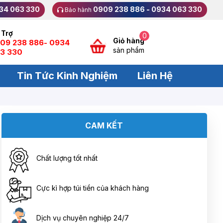
34 063 330
0909 238 886 - 0934 063 330
Bảo hành
 Trợ
0
Giỏ hàng
09 238 886- 0934
sản phẩm
3 330
Tin Tức Kinh Nghiệm
Liên Hệ
CAM KẾT
Chất lượng tốt nhất
Cực kì hợp túi tiền của khách hàng
Dịch vụ chuyên nghiệp 24/7