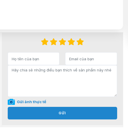
Gửi ảnh thực tế
GỬI