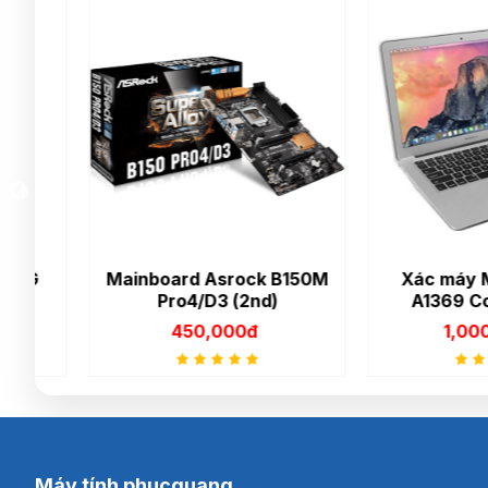
Mainboard Asrock B150M
Xác máy MacB
Pro4/D3 (2nd)
A1369 Core i5
450,000đ
1,000,00
Máy tính phucquang