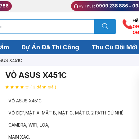
 786
0909 238 886 - 09
Kỹ Thuật
Hỗ
09
06
hẩm
Dự Án Đã Thi Công
Thu Cũ Đổi Mới
ASUS X451C
VỎ ASUS X451C
( 3 đánh giá )
VỎ ASUS X451C
VỎ ĐẸP,MẶT A, MẶT B, MẶT C, MẶT D. 2 PATH ĐỦ NHÉ
CAMERA, WIFI, LOA,
MAIN XÁC.