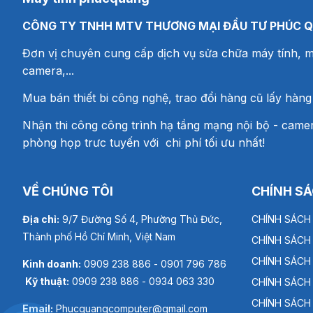
CÔNG TY TNHH MTV THƯƠNG MẠI ĐẦU TƯ PHÚC 
Đơn vị chuyên cung cấp dịch vụ sửa chữa máy tính, m
camera,...
Mua bán thiết bi công nghệ, trao đổi hàng cũ lấy hàng
Nhận thi công công trình hạ tầng mạng nội bộ - camer
phòng họp trưc tuyến với chi phí tối ưu nhất!
VỀ CHÚNG TÔI
CHÍNH S
Địa chỉ:
9/7 Đường Số 4, Phường Thủ Đức,
CHÍNH SÁCH
Thành phố Hồ Chí Minh, Việt Nam
CHÍNH SÁCH
CHÍNH SÁCH
Kinh doanh:
0909 238 886 - 0901 796 786
Kỹ thuật:
0909 238 886 - 0934 063 330
CHÍNH SÁCH
CHÍNH SÁCH
Email:
Phucquangcomputer@gmail.com