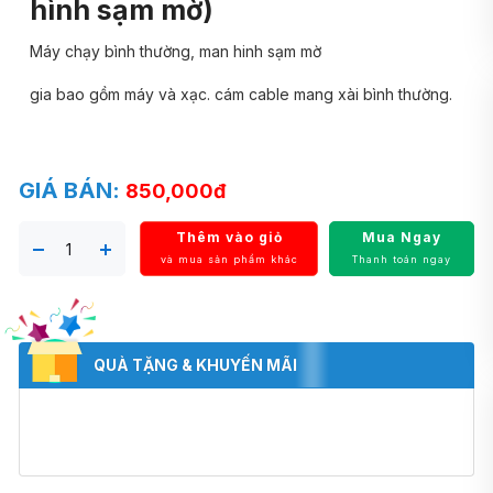
hình sạm mờ)
Máy chạy bình thường, man hinh sạm mờ
gia bao gồm máy và xạc. cám cable mang xài bình thường.
GIÁ BÁN:
850,000đ
Thêm vào giỏ
Mua Ngay
và mua sản phẩm khác
Thanh toán ngay
QUÀ TẶNG & KHUYẾN MÃI