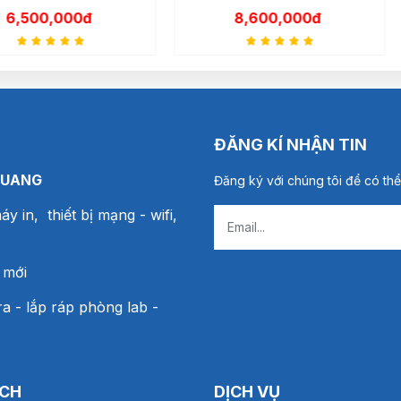
0đ
8,600,000đ
6
ĐĂNG KÍ NHẬN TIN
QUANG
Đăng ký với chúng tôi để có thể
áy in, thiết bị mạng
- wifi,
 mới
a - lắp ráp phòng lab -
ÁCH
DỊCH VỤ