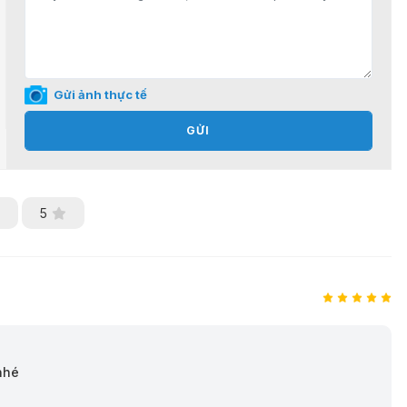
Gửi ảnh thực tế
GỬI
5
nhé