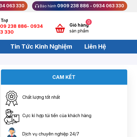
34 063 330
0909 238 886 - 0934 063 330
Bảo hành
 Trợ
0
Giỏ hàng
09 238 886- 0934
sản phẩm
3 330
Tin Tức Kinh Nghiệm
Liên Hệ
CAM KẾT
Chất lượng tốt nhất
Cực kì hợp túi tiền của khách hàng
Dịch vụ chuyên nghiệp 24/7