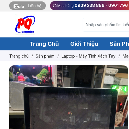
0909 238 886 - 0901 796
Liên hệ
Mua hàng
Trang Chủ
Giới Thiệu
Sản P
Trang chủ
/
Sản phẩm
/
Laptop - Máy Tính Xách Tay
/
Ma