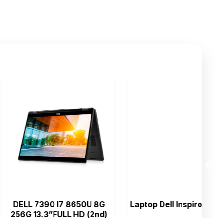
390 I7 8650U 8G
Laptop Dell Inspiron 15 5515
D
.3”FULL HD (2nd)
8