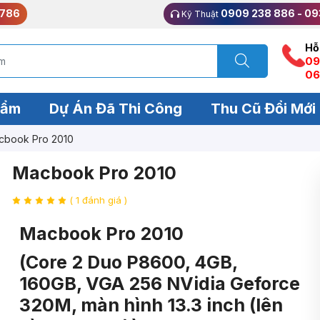
 786
0909 238 886 - 09
Kỹ Thuật
Hỗ
09
06
hẩm
Dự Án Đã Thi Công
Thu Cũ Đổi Mới
cbook Pro 2010
Macbook Pro 2010
( 1 đánh giá )
Macbook Pro 2010
(Core 2 Duo P8600, 4GB,
160GB, VGA 256 NVidia Geforce
320M, màn hình 13.3 inch (lên