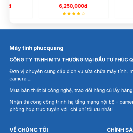
NVIDIA MX130 2GB (2nd)
6,250,000đ
6,500,00
Máy tính phucquang
CÔNG TY TNHH MTV THƯƠNG MẠI ĐẦU TƯ PHÚC 
Đơn vị chuyên cung cấp dịch vụ sửa chữa máy tính, m
camera,...
Mua bán thiết bi công nghệ, trao đổi hàng cũ lấy hàng
Nhận thi công công trình hạ tầng mạng nội bộ - camer
phòng họp trưc tuyến với chi phí tối ưu nhất!
VỀ CHÚNG TÔI
CHÍNH S