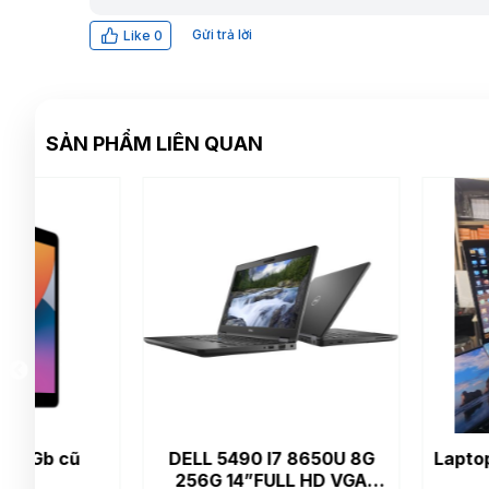
Gửi trả lời
Like
0
SẢN PHẨM LIÊN QUAN
DELL 5490 I7 8650U 8G
Laptop acer aspi
256G 14”FULL HD VGA
57G