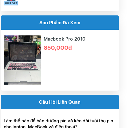
Sản Phẩm Đã Xem
Macbook Pro 2010
850,000đ
Câu Hỏi Liên Quan
Làm thế nào để bảo dưỡng pin và kéo dài tuổi thọ pin
cho laptop, MacBook và điện thoại?