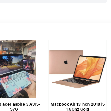
re 3 A315-
Macbook Air 13 inch 2018 i5
DELL 7
1.6Ghz Gold
256G 13