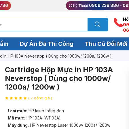
 786
0909 238 886 - 09
Kỹ Thuật
Hỗ
09
06
hẩm
Dự Án Đã Thi Công
Thu Cũ Đổi Mới
c in HP 103A Neverstop ( Dùng cho 1000w/ 1200a/ 1200w )
Cartridge Hộp Mực in HP 103A
Neverstop ( Dùng cho 1000w/
1200a/ 1200w )
( 7 đánh giá )
Loại mực:
HP laser trắng đen
Mã mực:
HP 103A (W1103A)
Máy dùng:
HP Neverstop Laser 1000w/ 1200a/ 1200w