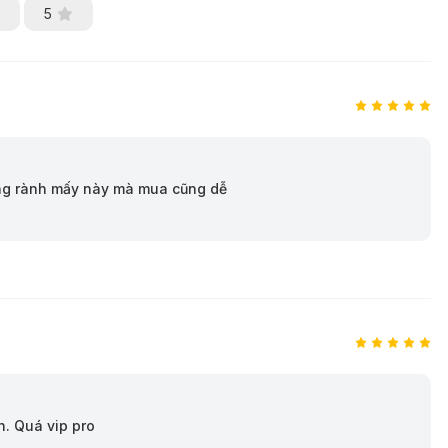
5
ông rành mấy này mà mua cũng dễ
n. Quá vip pro