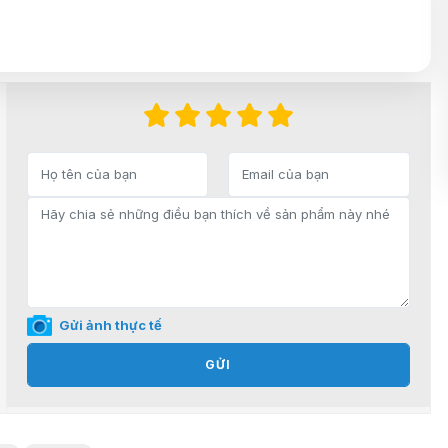
Gửi ảnh thực tế
GỬI