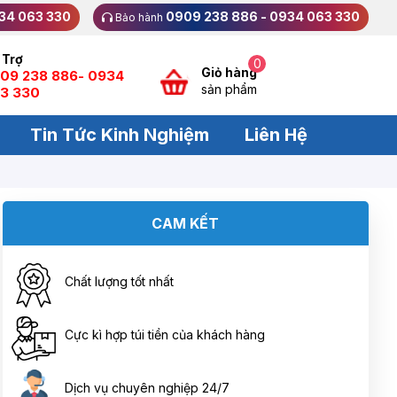
34 063 330
0909 238 886 - 0934 063 330
Bảo hành
 Trợ
0
Giỏ hàng
09 238 886- 0934
sản phẩm
3 330
Tin Tức Kinh Nghiệm
Liên Hệ
CAM KẾT
Chất lượng tốt nhất
Cực kì hợp túi tiền của khách hàng
Dịch vụ chuyên nghiệp 24/7