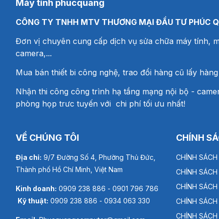
Máy tính phucquang
CÔNG TY TNHH MTV THƯƠNG MẠI ĐẦU TƯ PHÚC 
Đơn vị chuyên cung cấp dịch vụ sửa chữa máy tính, m
camera,...
Mua bán thiết bi công nghệ, trao đổi hàng cũ lấy hàng
Nhận thi công công trình hạ tầng mạng nội bộ - camer
phòng họp trưc tuyến với chi phí tối ưu nhất!
VỀ CHÚNG TÔI
CHÍNH S
Địa chỉ:
9/7 Đường Số 4, Phường Thủ Đức,
CHÍNH SÁCH
Thành phố Hồ Chí Minh, Việt Nam
CHÍNH SÁCH
CHÍNH SÁCH
Kinh doanh:
0909 238 886 - 0901 796 786
Kỹ thuật:
0909 238 886 - 0934 063 330
CHÍNH SÁCH
CHÍNH SÁCH