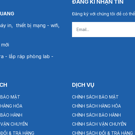
ĐĂNG KÍ NHẬN TIN
QUANG
Đăng ký với chúng tôi để có thể
áy in, thiết bị mạng
- wifi,
 mới
a - lắp ráp phòng lab -
ÁCH
DỊCH VỤ
 BẢO MẬT
CHÍNH SÁCH BẢO MẬT
 HÀNG HÓA
CHÍNH SÁCH HÀNG HÓA
 BẢO HÀNH
CHÍNH SÁCH BẢO HÀNH
 VẬN CHUYỂN
CHÍNH SÁCH VẬN CHUYỂN
 ĐỔI & TRẢ HÀNG
CHÍNH SÁCH ĐỔI & TRẢ HÀNG