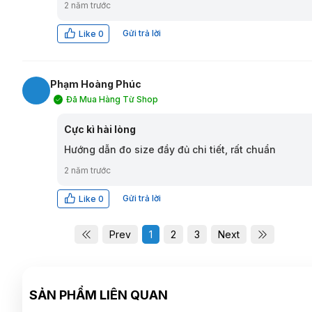
2 năm trước
Gửi trả lời
Like
0
Phạm Hoàng Phúc
Đã Mua Hàng Từ Shop
PP
Cực kì hài lòng
Hướng dẫn đo size đầy đủ chi tiết, rất chuẩn
2 năm trước
Gửi trả lời
Like
0
Prev
1
2
3
Next
SẢN PHẨM LIÊN QUAN