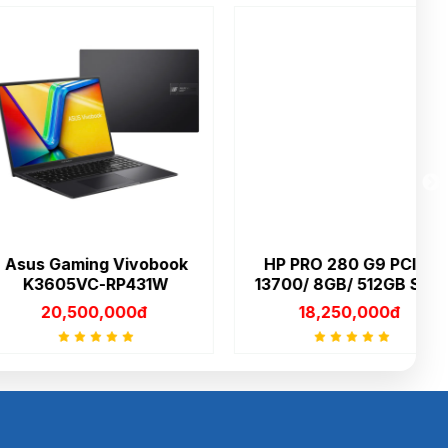
aming Vivobook
HP PRO 280 G9 PCI I7-
05VC-RP431W
13700/ 8GB/ 512GB SSD/
S
Win 11 Home
,500,000đ
18,250,000đ