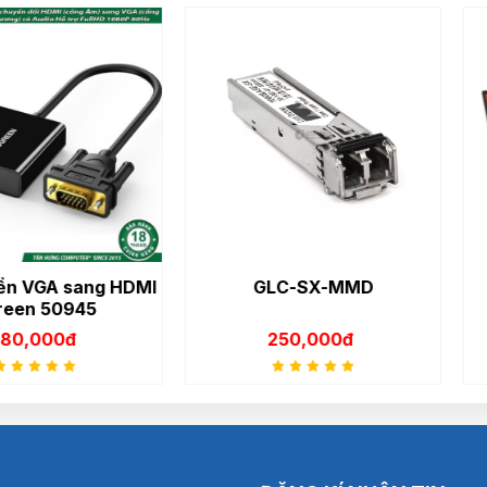
sang HDMI
GLC-SX-MMD
Asus G
945
K36
đ
250,000đ
20