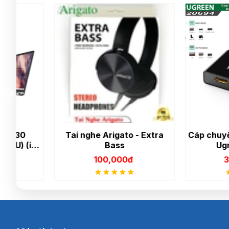
Tai nghe Arigato - Extra
Cáp chuyển VGA 
3-
Bass
Ugreen 50
100,000đ
380,000