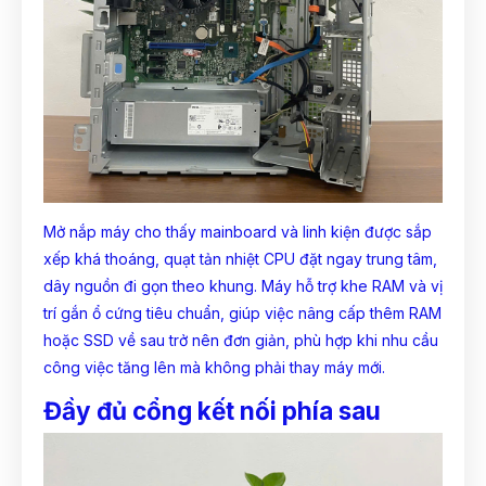
Mở nắp máy cho thấy mainboard và linh kiện được sắp
xếp khá thoáng, quạt tản nhiệt CPU đặt ngay trung tâm,
dây nguồn đi gọn theo khung. Máy hỗ trợ khe RAM và vị
trí gắn ổ cứng tiêu chuẩn, giúp việc nâng cấp thêm RAM
hoặc SSD về sau trở nên đơn giản, phù hợp khi nhu cầu
công việc tăng lên mà không phải thay máy mới.
Đầy đủ cổng kết nối phía sau