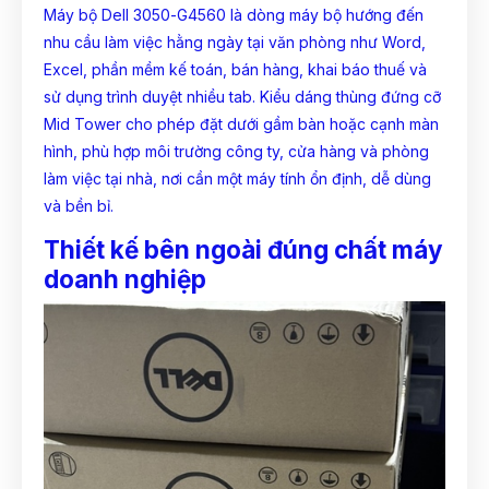
Máy bộ Dell 3050-G4560 là dòng máy bộ hướng đến
nhu cầu làm việc hằng ngày tại văn phòng như Word,
Excel, phần mềm kế toán, bán hàng, khai báo thuế và
sử dụng trình duyệt nhiều tab. Kiểu dáng thùng đứng cỡ
Mid Tower cho phép đặt dưới gầm bàn hoặc cạnh màn
hình, phù hợp môi trường công ty, cửa hàng và phòng
làm việc tại nhà, nơi cần một máy tính ổn định, dễ dùng
và bền bỉ.
Thiết kế bên ngoài đúng chất máy
doanh nghiệp