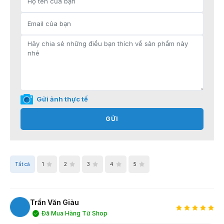
Gửi ảnh thực tế
GỬI
Tất cả
1
2
3
4
5
Trần Văn Giàu
Đã Mua Hàng Từ Shop
TG