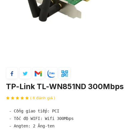
TP-Link TL-WN851ND 300Mbps
( 6 đánh giá )
- Cổng giao tiếp: PCI

- Tốc độ WIFI: Wifi 300Mbps

- Angten: 2 Ăng-ten