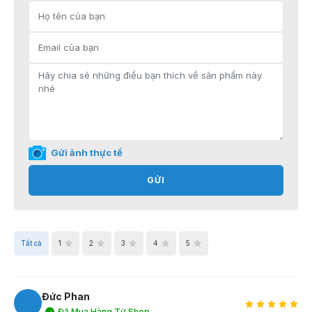
Gửi ảnh thực tế
GỬI
Tất cả
1
2
3
4
5
Đức Phan
Đã Mua Hàng Từ Shop