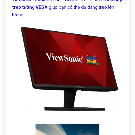
treo tường VESA
giúp bạn có thể dễ dàng treo lên
tường.