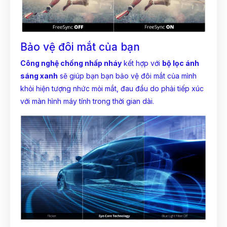
Bảo vệ đôi mắt của bạn
Công nghệ chống nhấp nháy
kết hợp với
bộ lọc ánh
sáng xanh
sẽ giúp bạn bạn bảo vệ đôi mắt của mình
khỏi hiện tượng nhức mỏi mắt, đau đầu do phải tiếp xúc
với màn hình máy tính trong thời gian dài.