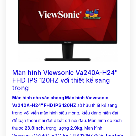
Màn hình Viewsonic Va240A-H24"
FHD IPS 120HZ với thiết kế sang
trọng
Màn hình cho văn phòng
Màn hình Viewsonic
Va240A-H24" FHD IPS 120HZ
sở hữu thiết kế sang
trọng với viền màn hình siêu mỏng, kiểu dáng hiện đại
để bạn thoải mái đặt ở bất cứ nơi đâu. Màn hình có kích
thước
23.8inch
, trọng lượng
2.9kg
. Màn hình
Viewsonic Va240A-H24" FHD IPS 120HZ được
tích hợp