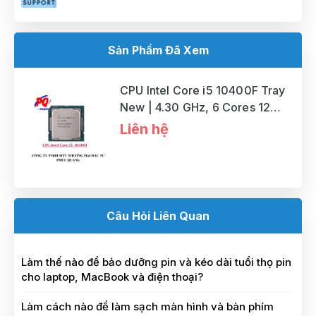
Sản Phẩm Đã Xem
CPU Intel Core i5 10400F Tray
New | 4.30 GHz, 6 Cores 12
Threads, LGA 1200
Liên hệ
Câu Hỏi Liên Quan
Làm thế nào để bảo dưỡng pin và kéo dài tuổi thọ pin
cho laptop, MacBook và điện thoại?
Làm cách nào để làm sạch màn hình và bàn phím