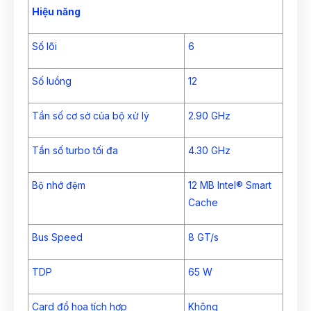
Hiệu năng
Số lõi
6
Số luồng
12
Tần số cơ sở của bộ xử lý
2.90 GHz
Tần số turbo tối đa
4.30 GHz
Bộ nhớ đệm
12 MB Intel® Smart
Cache
Bus Speed
8 GT/s
TDP
65 W
Card đồ họa tích hợp
Không