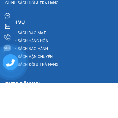
CHÍNH SÁCH ĐỔI & TRẢ HÀNG
DỊCH VỤ
CHÍNH SÁCH BẢO MẬT
CHÍNH SÁCH HÀNG HÓA
CHÍNH SÁCH BẢO HÀNH
CHÍNH SÁCH VẬN CHUYỂN
0909
CHÍNH SÁCH ĐỔI & TRẢ HÀNG
238
THEO DÕI MXH
886-
THÊM VÀO GIỎ
MUA NGAY
0934
063