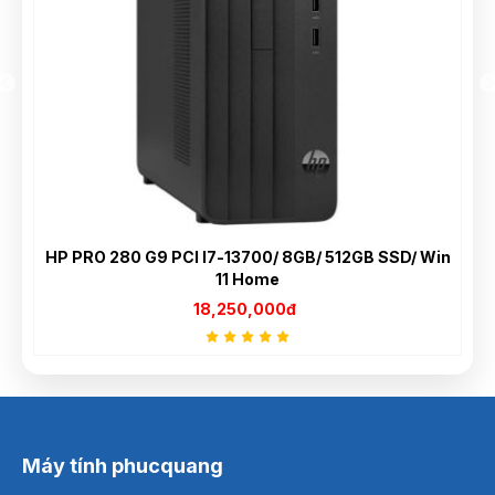
n
Switch chia mạng Linksys 8 port Gigabit LGS108
1,250,000đ
Máy tính phucquang