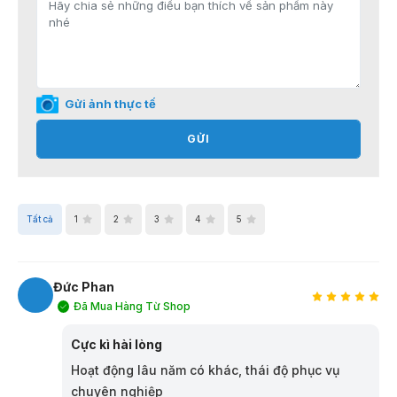
Gửi ảnh thực tế
GỬI
Tất cả
1
2
3
4
5
Đức Phan
Đã Mua Hàng Từ Shop
ĐP
Cực kì hài lòng
Hoạt động lâu năm có khác, thái độ phục vụ
chuyên nghiệp