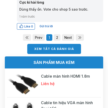
Cực kì hài lòng
Dùng thấy ổn. Vote cho shop 5 sao trước.
1 năm trước
Gửi trả lời
Like
0
Prev
1
2
Next
XEM TẤT CẢ ĐÁNH GIÁ
SẢN PHẨM MUA KÈM
Cable màn hình HDMI 1.8m
Liên hệ
Cable tin hiệu VGA màn hình