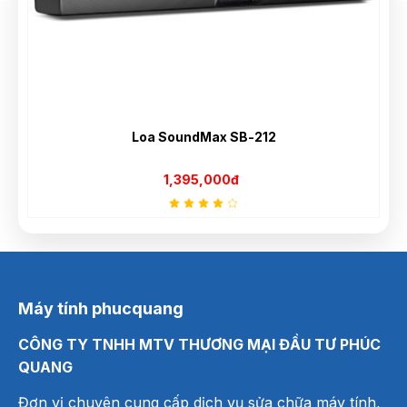
Màn Hình Vi Tính DELL SE2425HM 24"
2,650,000đ
Máy tính phucquang
CÔNG TY TNHH MTV THƯƠNG MẠI ĐẦU TƯ PHÚC
QUANG
Đơn vị chuyên cung cấp dịch vụ sửa chữa máy tính,