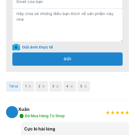
Gửi ảnh thực tế
GỬI
Tất cả
1
2
3
4
5
Xuân
Đã Mua Hàng Từ Shop
X
Cực kì hài lòng