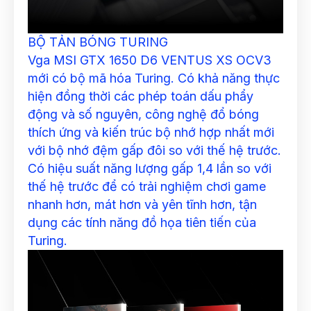
BỘ TẢN BÓNG TURING
Vga MSI GTX 1650 D6 VENTUS XS OCV3
mới có bộ mã hóa Turing. Có khả năng thực
hiện đồng thời các phép toán dấu phẩy
động và số nguyên, công nghệ đổ bóng
thích ứng và kiến ​​trúc bộ nhớ hợp nhất mới
với bộ nhớ đệm gấp đôi so với thế hệ trước.
Có hiệu suất năng lượng gấp 1,4 lần so với
thế hệ trước để có trải nghiệm chơi game
nhanh hơn, mát hơn và yên tĩnh hơn, tận
dụng các tính năng đồ họa tiên tiến của
Turing.