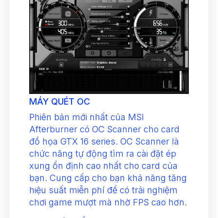
MÁY QUÉT OC
Phiên bản mới nhất của MSI
Afterburner có OC Scanner cho card
đồ họa GTX 16 series. OC Scanner là
chức năng tự động tìm ra cài đặt ép
xung ổn định cao nhất cho card của
bạn. Cung cấp cho bạn khả năng tăng
hiệu suất miễn phí để có trải nghiệm
chơi game mượt mà nhờ FPS cao hơn.