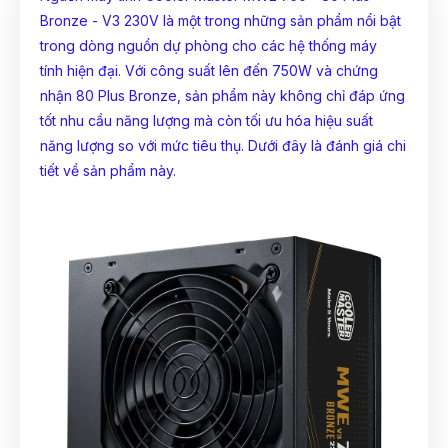
Bronze - V3 230V là một trong những sản phẩm nổi bật
trong dòng nguồn dự phòng cho các hệ thống
máy
tính
hiện đại. Với công suất lên đến 750W và chứng
nhận 80 Plus Bronze, sản phẩm này không chỉ đáp ứng
tốt nhu cầu năng lượng mà còn tối ưu hóa hiệu suất
năng lượng so với mức tiêu thụ. Dưới đây là đánh giá chi
tiết về sản phẩm này.