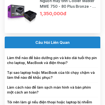
Nguồn máy tính Cooler Master
MWE 750 - 80 Plus Bronze - V3
230V
1,350,000đ
Câu Hỏi Liên Quan
Làm thế nào để bảo dưỡng pin và kéo dài tuổi thọ pin
cho laptop, MacBook và điện thoại?
Tại sao laptop hoặc MacBook của tôi chạy chậm và
làm thế nào để khắc phục?
Làm cách nào để làm sạch màn hình và bàn phím
một cách an toàn?
Tôi nên làm gì nếu điện thoại hoặc laptop bị nhiễm