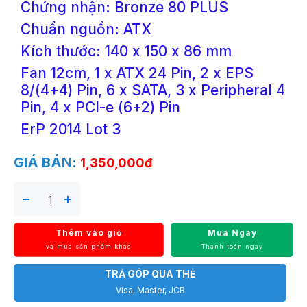
Chứng nhận: Bronze 80 PLUS
Chuẩn nguồn: ATX
Kích thước: 140 x 150 x 86 mm
Fan 12cm, 1 x ATX 24 Pin, 2 x EPS
8/(4+4) Pin, 6 x SATA, 3 x Peripheral 4
Pin, 4 x PCI-e (6+2) Pin
ErP 2014 Lot 3
GIÁ BÁN:
1,350,000đ
Thêm vào giỏ
Mua Ngay
và mua sản phẩm khác
Thanh toán ngay
TRẢ GÓP QUA THẺ
Visa, Master, JCB