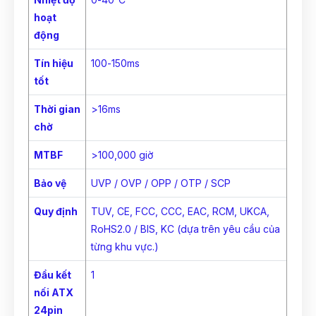
hoạt
động
Tín hiệu
100-150ms
tốt
Thời gian
>16ms
chờ
MTBF
>100,000 giờ
Bảo vệ
UVP / OVP / OPP / OTP / SCP
Quy định
TUV, CE, FCC, CCC, EAC, RCM, UKCA,
RoHS2.0 / BIS, KC (dựa trên yêu cầu của
từng khu vực.)
Đầu kết
1
nối ATX
24pin