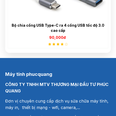
LCD SAMSUNG 21.5" LS22C310EAEXXV (IPS, 75Ghz,
FHD,HDMI, VGA, Full viền)
2,350,000đ
Máy tính phucquang
CÔNG TY TNHH MTV THƯƠNG MẠI ĐẦU TƯ PHÚC
QUANG
Đơn vị chuyên cung cấp dịch vụ sửa chữa máy tính,
máy in, thiết bị mạng
- wifi, camera,...