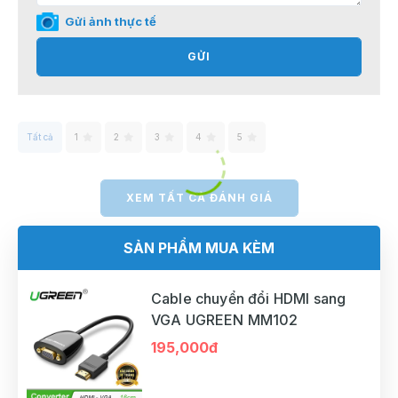
Gửi ảnh thực tế
GỬI
Tất cả
1
2
3
4
5
XEM TẤT CẢ ĐÁNH GIÁ
SẢN PHẨM MUA KÈM
Cable chuyển đổi HDMI sang
VGA UGREEN MM102
195,000đ