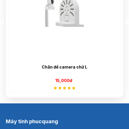
P
Chân đế camera chữ L
15,000đ
Máy tính phucquang