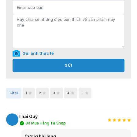
Gửi ảnh thực tế
GỬI
Tất cả
1
2
3
4
5
Thái Quý
Đã Mua Hàng Từ Shop
TQ
Cực kì hài lòng