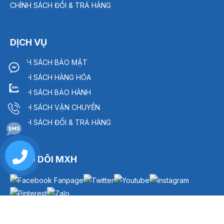
CHÍNH SÁCH ĐỔI & TRẢ HÀNG
DỊCH VỤ
CHÍNH SÁCH BẢO MẬT
CHÍNH SÁCH HÀNG HÓA
CHÍNH SÁCH BẢO HÀNH
CHÍNH SÁCH VẬN CHUYỂN
CHÍNH SÁCH ĐỔI & TRẢ HÀNG
0909
THEO DÕI MXH
238
886-
THÊM VÀO GIỎ
MUA NGAY