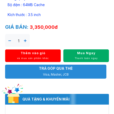
Bộ đệm : 64MB Cache
Kích thước : 3.5 inch
GIÁ BÁN:
3,350,000đ
Thêm vào giỏ
Mua Ngay
và mua sản phẩm khác
Thanh toán ngay
TRẢ GÓP QUA THẺ
Visa, Master, JCB
QUÀ TẶNG & KHUYẾN MÃI