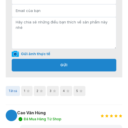
Gửi ảnh thực tế
GỬI
Tất cả
1
2
3
4
5
Cao Văn Hùng
Đã Mua Hàng Từ Shop
CH