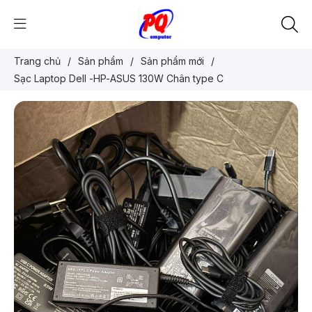
Trang chủ
/
Sản phẩm
/
Sản phẩm mới
/
Sạc Laptop Dell -HP-ASUS 130W Chân type C