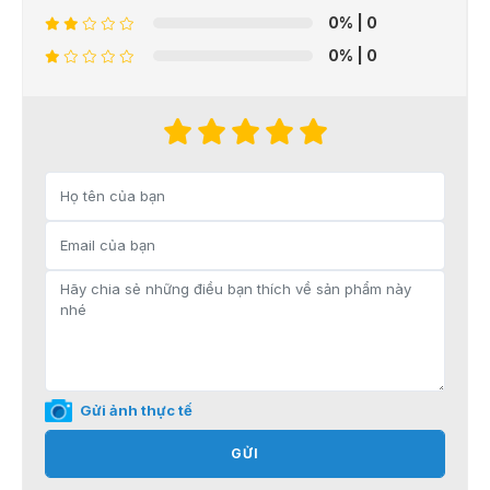
0%
| 0
0%
| 0
Gửi ảnh thực tế
GỬI