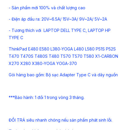
- Sản phẩm mới 100% và chất lượng cao
- Điện áp đầu ra: 20V~6.5A/ 15V~3A/ 9V~2A/ 5V~2A
- Tương thích với LAPTOP DELL TYPE C, LAPTOP HP
TYPE C
ThinkPad E480 E580 L380-YOGA L480 L580 P51S P52S
T470 T470S T480S T480 T570 T570 T580 X1-CARBON
X270 X280 X380-YOGA YOGA-370
Gói hàng bao gồm: Bộ sạc Adapter Type C và dây nguồn
***Bảo hành: 1 đổi 1 trong vòng 3 tháng.
ĐỔI TRẢ siêu nhanh chóng nếu sản phẩm phát sinh lỗi.