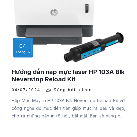
04
Tháng 07
Hướng dẫn nạp mực laser HP 103A Blk
Neverstop Reload Kit
04/07/2024 |
Đăng bởi admin
Hộp Mực Máy in HP 103A Blk Neverstop Reload Kit với
công nghệ đổ mực tiên tiến giúp mực ra đều và đẹp,
cho ra những bản in rõ nét, bắt mắt. Bạn sẽ nâng cao
hiệu quả công việc hơn nhờ có được những bản in chất
lượng cao, rõ nét không bị nhòe. Nhờ công nghệ hiện