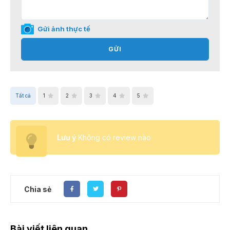
Gửi ảnh thực tế
GỬI
Tất cả
1
2
3
4
5
Lưu ý
Không có review nào
Chia sẻ
Bài viết liên quan