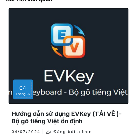
04
Tháng 07
Hướng dẫn sử dụng EVKey (TẢI VỀ )-
Bộ gõ tiếng Việt ổn định
04/07/2024 |
Đăng bởi admin