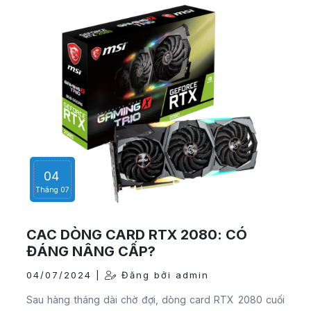
đại, hạt mực nhỏ giảm thiểu những hư hỏng cho máy.
Đồng thời, sử dụng mực in còn giúp máy vận hành lâu
bền. Với hộp mực chính hãng có hiệu suất sử dụng đạt
gần như 100% cho chất lượng trang bản in đầu tiên và
cuối cùng là như nhau.
04
Tháng 07
CAC DÒNG CARD RTX 2080: CÓ
ĐÁNG NÂNG CẤP?
04/07/2024 |
Đăng bởi admin
Sau hàng tháng dài chờ đợi, dòng card RTX 2080 cuối