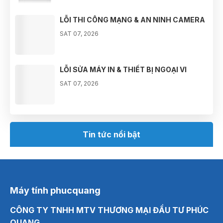
LỖI THI CÔNG MẠNG & AN NINH CAMERA
SAT 07, 2026
LỖI SỬA MÁY IN & THIẾT BỊ NGOẠI VI
SAT 07, 2026
LỖI CHẨN ĐOÁN & ĐO ĐẠC MẠCH ĐIỆN
SAT 07, 2026
Tin tức nổi bật
Máy tính phucquang
CÔNG TY TNHH MTV THƯƠNG MẠI ĐẦU TƯ PHÚC
QUANG