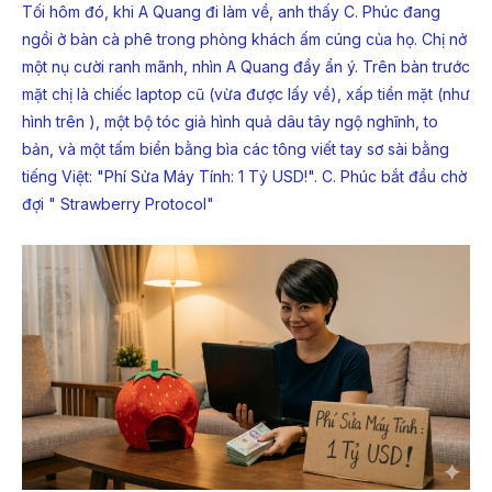
Tối hôm đó, khi A Quang đi làm về, anh thấy C. Phúc đang
ngồi ở bàn cà phê trong phòng khách ấm cúng của họ. Chị nở
một nụ cười ranh mãnh, nhìn A Quang đầy ẩn ý. Trên bàn trước
mặt chị là chiếc laptop cũ (vừa được lấy về), xấp tiền mặt (như
hình trên ), một bộ tóc giả hình quả dâu tây ngộ nghĩnh, to
bản, và một tấm biển bằng bìa các tông viết tay sơ sài bằng
tiếng Việt: "Phí Sửa Máy Tính: 1 Tỷ USD!". C. Phúc bắt đầu chờ
đợi " Strawberry Protocol"