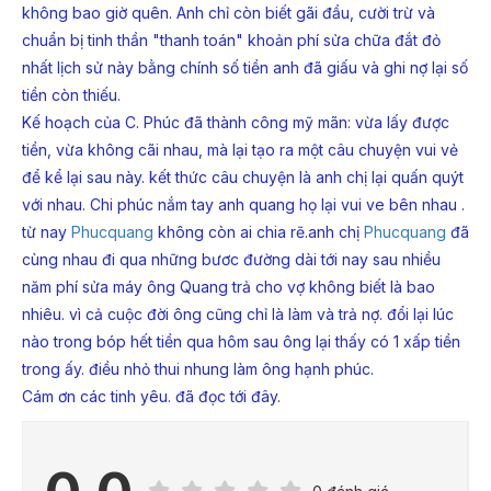
không bao giờ quên. Anh chỉ còn biết gãi đầu, cười trừ và
chuẩn bị tinh thần "thanh toán" khoản phí sửa chữa đắt đỏ
nhất lịch sử này bằng chính số tiền anh đã giấu và ghi nợ lại số
tiền còn thiếu.
Kế hoạch của C. Phúc đã thành công mỹ mãn: vừa lấy được
tiền, vừa không cãi nhau, mà lại tạo ra một câu chuyện vui vẻ
để kể lại sau này. kết thức câu chuyện là anh chị lại quấn quýt
với nhau. Chi phúc nắm tay anh quang họ lại vui ve bên nhau .
từ nay
Phucquang
không còn ai chia rẽ.anh chị
Phucquang
đã
cùng nhau đi qua những bươc đường dài tới nay sau nhiều
năm phí sửa máy ông Quang trả cho vợ không biết là bao
nhiêu. vì cả cuộc đời ông cũng chỉ là làm và trả nợ. đổi lại lúc
nào trong bóp hết tiền qua hôm sau ông lại thấy có 1 xấp tiền
trong ấy. điều nhỏ thui nhung làm ông hạnh phúc.
Cám ơn các tinh yêu. đã đọc tới đây .