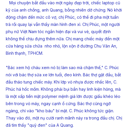
Mọi chuyện bắt đầu vào một ngày đẹp trời, chiếc laptop cũ
kỹ của anh chồng, anh Quang, bỗng nhiên dở chứng. Nó khởi
động chậm đến mức cô vợ, chị Phúc, có thể đi pha một tuần
trà rồi quay lại vẫn thấy màn hình đen xì. Chị Phúc, một người
phụ nữ Việt Nam tóc ngắn hiện đại và vui vẻ, quyết định
không thể chịu đựng thêm nữa. Chị mang chiếc máy đến một
cửa hàng sửa chữa nho nhỏ, lộn xộn ở đường Chu Văn An,
Bình thạnh, TPHCM.
"Bác xem hộ cháu xem nó bị làm sao mà chậm thế," C. Phúc
nói với bác thợ sửa xe lớn tuổi, đeo kính. Bác thợ gật đầu, bắt
đầu tháo tung chiếc máy. Khi lớp vỏ nhựa được nhấc lên, C.
Phúc há hốc mồm. Không phải bụi bẩn hay linh kiện hỏng, mà
là một xấp tiền mặt polymer mệnh giá lớn được giấu khéo léo
bên trong vỏ máy, ngay cạnh ổ cứng. Bác thợ cũng ngỡ
ngàng, chỉ vào "kho báu" bí mật. C. Phúc không tức giận.
Thay vào đó, một nụ cười ranh mãnh nảy ra trong đầu chị. Chị
đã tìm thấy "quỹ đen" của A Quang.