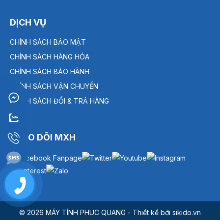
DỊCH VỤ
CHÍNH SÁCH BẢO MẬT
CHÍNH SÁCH HÀNG HÓA
CHÍNH SÁCH BẢO HÀNH
CHÍNH SÁCH VẬN CHUYỂN
CHÍNH SÁCH ĐỔI & TRẢ HÀNG
THEO DÕI MXH
0909
238
© 2026 MÁY TÍNH PHUC QUANG - Thiết kế bởi sikido.vn