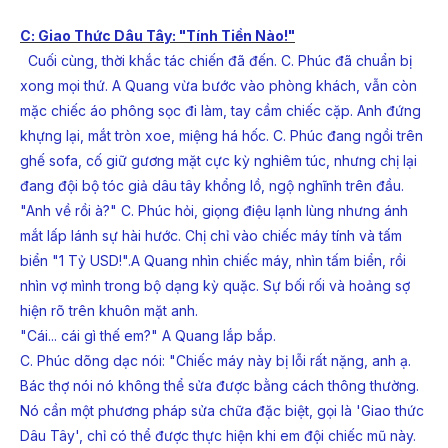
C: Giao Thức Dâu Tây: "Tính Tiền Nào!"
Cuối cùng, thời khắc tác chiến đã đến. C. Phúc đã chuẩn bị
xong mọi thứ. A Quang
vừa bước vào phòng khách, vẫn còn
mặc chiếc áo phông sọc đi làm, tay cầm chiếc cặp. Anh đứng
khựng lại, mắt tròn xoe, miệng há hốc. C. Phúc đang ngồi trên
ghế sofa, cố giữ gương mặt cực kỳ nghiêm túc, nhưng chị lại
đang đội bộ tóc giả dâu tây khổng lồ, ngộ nghĩnh trên đầu.
"Anh về rồi à?" C. Phúc hỏi, giọng điệu lạnh lùng nhưng ánh
mắt lấp lánh sự hài hước. Chị chỉ vào chiếc máy tính và tấm
biển "1 Tỷ USD!".A Quang nhìn chiếc máy, nhìn tấm biển, rồi
nhìn vợ mình trong bộ dạng kỳ quặc. Sự bối rối và hoảng sợ
hiện rõ trên khuôn mặt anh.
"Cái... cái gì thế em?" A Quang lắp bắp.
C. Phúc dõng dạc nói: "Chiếc máy này bị lỗi rất nặng, anh ạ.
Bác thợ nói nó không thể sửa được bằng cách thông thường.
Nó cần một phương pháp sửa chữa đặc biệt, gọi là 'Giao thức
Dâu Tây', chỉ có thể được thực hiện khi em đội chiếc mũ này.