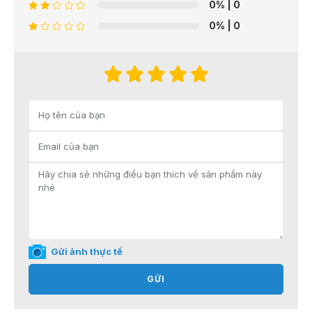
0%
| 0
0%
| 0
Gửi ảnh thực tế
GỬI