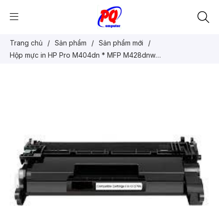
Trang chủ
/
Sản phẩm
/
Sản phẩm mới
/
Hộp mực in HP Pro M404dn * MFP M428dnw
(CF276A/CRG057) có chip