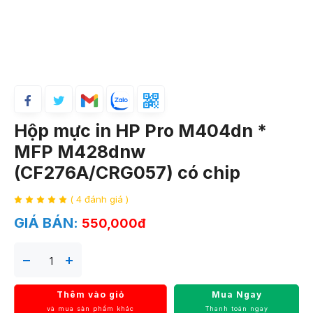
Hộp mực in HP Pro M404dn *
MFP M428dnw
(CF276A/CRG057) có chip
( 4 đánh giá )
GIÁ BÁN:
550,000đ
Thêm vào giỏ
Mua Ngay
và mua sản phẩm khác
Thanh toán ngay