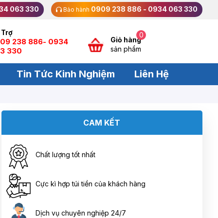
34 063 330
0909 238 886 - 0934 063 330
Bảo hành
 Trợ
0
Giỏ hàng
09 238 886- 0934
sản phẩm
3 330
Tin Tức Kinh Nghiệm
Liên Hệ
CAM KẾT
Chất lượng tốt nhất
Cực kì hợp túi tiền của khách hàng
Dịch vụ chuyên nghiệp 24/7