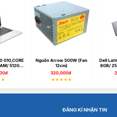
 G10,CORE
Nguồn Arrow 500W (Fan
Dell Lati
AM/ 512GB
12cm)
8GB/ 256
 TOUCH/ /
FH
0đ
320,000đ
21
IN11 HOME
ER
ĐĂNG KÍ NHẬN TIN