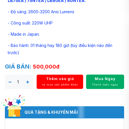
LB75EA / 75NTEA / LB80EA / 80NTEA.
- Độ sáng: 2600-3200 Ansi Lumens
- Công suất: 220W UHP
- Made in Japan.
- Bảo hành: 01 tháng hay 180 giờ (tùy điều kiện nào đến
trước)
GIÁ BÁN:
500,000đ
Thêm vào giỏ
Mua Ngay
và mua sản phẩm khác
Thanh toán ngay
QUÀ TẶNG & KHUYẾN MÃI