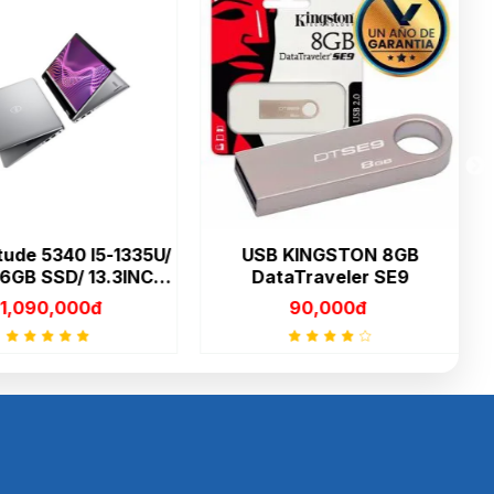
tude 5340 I5-1335U/
USB KINGSTON 8GB
GB SSD/ 13.3INCH
DataTraveler SE9
D/ UBUNTU
,090,000đ
90,000đ