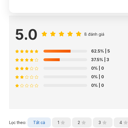
5.0
8 đánh giá
62.5%
| 5
37.5%
| 3
0%
| 0
0%
| 0
0%
| 0
Lọc theo:
Tất cả
1
2
3
4