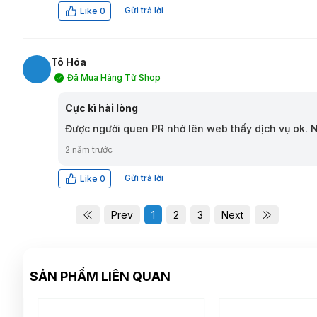
Gửi trả lời
Like
0
Tô Hóa
Đã Mua Hàng Từ Shop
TH
Cực kì hài lòng
Được người quen PR nhờ lên web thấy dịch vụ ok. N
2 năm trước
Gửi trả lời
Like
0
Prev
1
2
3
Next
SẢN PHẨM LIÊN QUAN