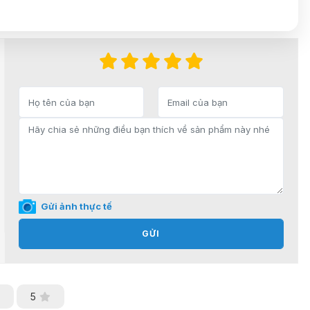
Gửi ảnh thực tế
GỬI
5