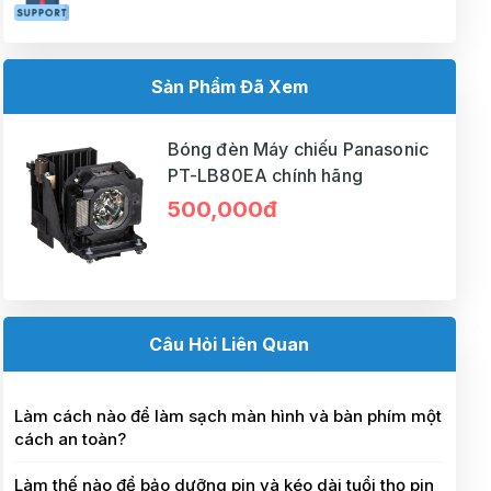
Sản Phẩm Đã Xem
Bóng đèn Máy chiếu Panasonic
PT-LB80EA chính hãng
500,000đ
Câu Hỏi Liên Quan
Làm cách nào để làm sạch màn hình và bàn phím một
cách an toàn?
Làm thế nào để bảo dưỡng pin và kéo dài tuổi thọ pin