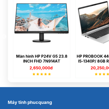
c
Màn hình HP P24V G5 23.8
HP PROBOOK 440
ết
INCH FHD 7N914AT
I5-1340P/ 8GB R
SSD/ 14INCH FHD
2,650,000đ
20,250,00
FINGERPRINT/ W
64/ SILV
Máy tính phucquang