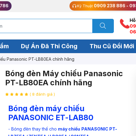
 786
0909 238 886 - 09
Kỹ Thuật
Hỗ
09
06
hẩm
Dự Án Đã Thi Công
Thu Cũ Đổi Mới
iếu Panasonic PT-LB80EA chính hãng
Bóng đèn Máy chiếu Panasonic
PT-LB80EA chính hãng
( 8 đánh giá )
Bóng đèn máy chiếu
PANASONIC ET-LAB80
- Bóng đèn thay thế cho
máy chiếu
PANASONIC PT-