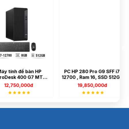
ính để bàn HP
PC HP 280 Pro G9 SFF i7-
Máy
sk 400 G7 MT
12700 , Ram 16, SSD 512Gb,
6PA i5 10505
LCD 24inch
,750,000đ
19,850,000đ