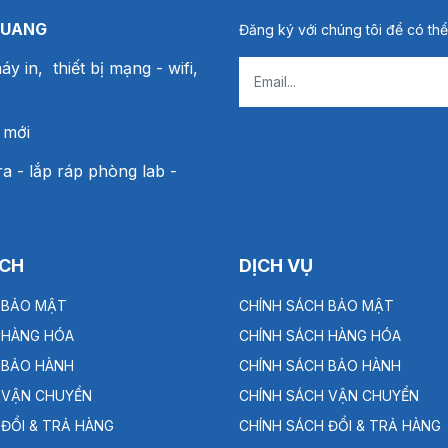
QUANG
Đăng ký với chúng tôi để có thể
áy in, thiết bị mạng
- wifi,
 mới
a - lắp ráp phòng lab -
ÁCH
DỊCH VỤ
 BẢO MẬT
CHÍNH SÁCH BẢO MẬT
 HÀNG HÓA
CHÍNH SÁCH HÀNG HÓA
 BẢO HÀNH
CHÍNH SÁCH BẢO HÀNH
 VẬN CHUYỂN
CHÍNH SÁCH VẬN CHUYỂN
 ĐỔI & TRẢ HÀNG
CHÍNH SÁCH ĐỔI & TRẢ HÀNG