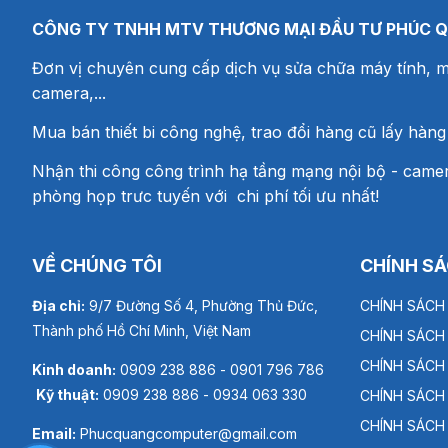
CÔNG TY TNHH MTV THƯƠNG MẠI ĐẦU TƯ PHÚC 
Đơn vị chuyên cung cấp dịch vụ sửa chữa máy tính, m
camera,...
Mua bán thiết bi công nghệ, trao đổi hàng cũ lấy hàng
Nhận thi công công trình hạ tầng mạng nội bộ - camer
phòng họp trưc tuyến với chi phí tối ưu nhất!
VỀ CHÚNG TÔI
CHÍNH S
Địa chỉ:
9/7 Đường Số 4, Phường Thủ Đức,
CHÍNH SÁCH
Thành phố Hồ Chí Minh, Việt Nam
CHÍNH SÁCH
CHÍNH SÁCH
Kinh doanh:
0909 238 886 - 0901 796 786
Kỹ thuật:
0909 238 886 - 0934 063 330
CHÍNH SÁCH
CHÍNH SÁCH
Email:
Phucquangcomputer@gmail.com