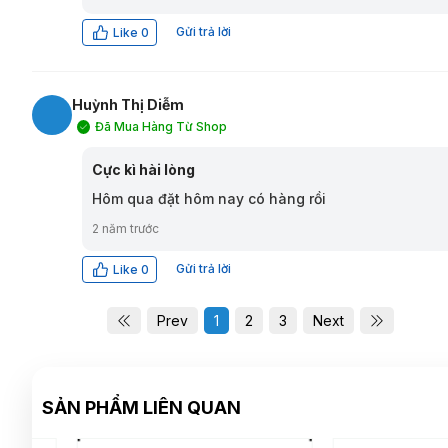
Gửi trả lời
Like
0
Huỳnh Thị Diễm
Đã Mua Hàng Từ Shop
HD
Cực kì hài lòng
Hôm qua đặt hôm nay có hàng rồi
2 năm trước
Gửi trả lời
Like
0
Prev
1
2
3
Next
SẢN PHẨM LIÊN QUAN