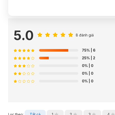
5.0
8 đánh giá
75%
| 6
25%
| 2
0%
| 0
0%
| 0
0%
| 0
Lọc theo:
Tất cả
1
2
3
4