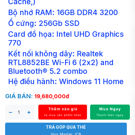
Cache,)
Bộ nhớ RAM: 16GB DDR4 3200
Ổ cứng: 256Gb SSD
Card đồ họa: Intel UHD Graphics
770
Kết nối không dây: Realtek
RTL8852BE Wi-Fi 6 (2x2) and
Bluetooth®️ 5.2 combo
Hệ điều hành: Windows 11 Home
GIÁ BÁN:
19,680,000đ
Thêm vào giỏ
Mua Ngay
và mua sản phẩm khác
Thanh toán ngay
TRẢ GÓP QUA THẺ
Visa, Master, JCB