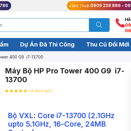
 786
0909 238 886 - 09
Kỹ Thuật
Hỗ
09
06
hẩm
Dự Án Đã Thi Công
Thu Cũ Đổi Mới
Pro Tower 400 G9 i7-13700
Máy Bộ HP Pro Tower 400 G9 i7-
13700
( 8 đánh giá )
Bộ VXL: Core i7-13700 (2.1GHz
upto 5.1GHz, 16-Core, 24MB