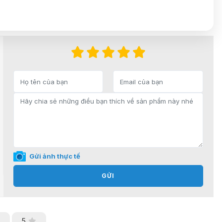
Gửi ảnh thực tế
GỬI
5