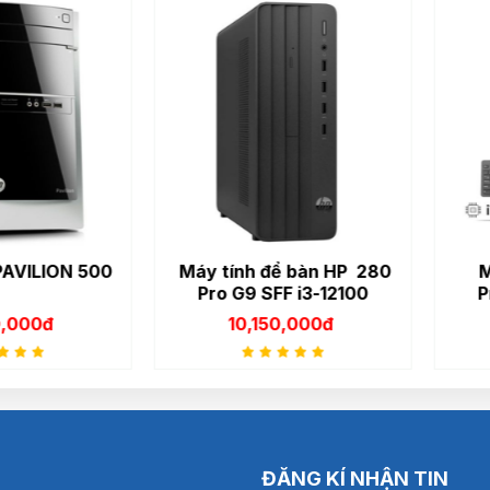
LION 500
Máy tính để bàn HP 280
Máy t
Pro G9 SFF i3-12100
ProDe
60U8
0đ
10,150,000đ
12
ĐĂNG KÍ NHẬN TIN