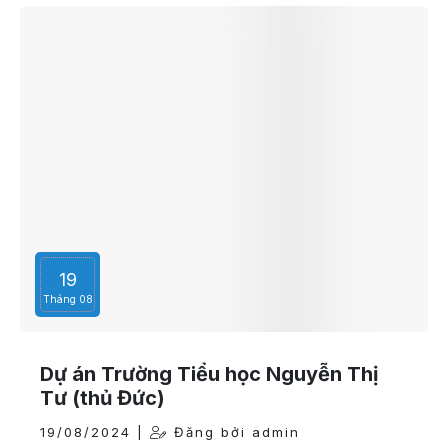
19
Tháng 08
Công ty Vạn tính
19/08/2024 |
Đăng bởi admin
PhucQuang cám ơn vì luôn tin tưởng và ủng hộ.Các dich