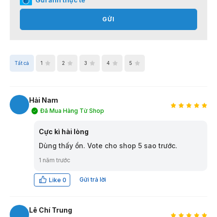
GỬI
Tất cả
1
2
3
4
5
Hải Nam
Đã Mua Hàng Từ Shop
HN
Cực kì hài lòng
Dùng thấy ổn. Vote cho shop 5 sao trước.
1 năm trước
Gửi trả lời
Like
0
Lê Chí Trung